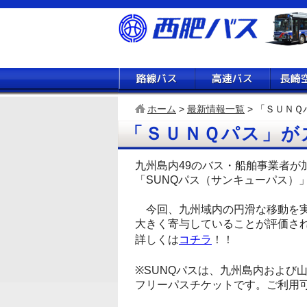
路線バス
高速バ
ホーム
>
最新情報一覧
> 「ＳＵＮ
「ＳＵＮＱパス」が
九州島内49のバス・船舶事業者が
「SUNQパス（サンキューパス）
今回、九州域内の円滑な移動を実
大きく寄与していることが評価され
詳しくは
コチラ
！！
※SUNQパスは、九州島内および
フリーパスチケットです。ご利用可