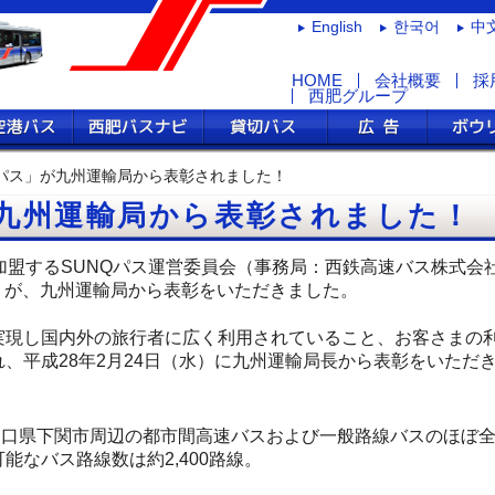
English
한국어
中
HOME
会社概要
採
西肥グループ
ス
長崎空港線
西肥バスナビ
貸切バス
広告
Ｑパス」が九州運輸局から表彰されました！
九州運輸局から表彰されました！
加盟するSUNQパス運営委員会（事務局：西鉄高速バス株式会
」が、九州運輸局から表彰をいただきました。
現し国内外の旅行者に広く利用されていること、お客さまの
、平成28年2月24日（水）に九州運輸局長から表彰をいただ
山口県下関市周辺の都市間高速バスおよび一般路線バスのほぼ
能なバス路線数は約2,400路線。