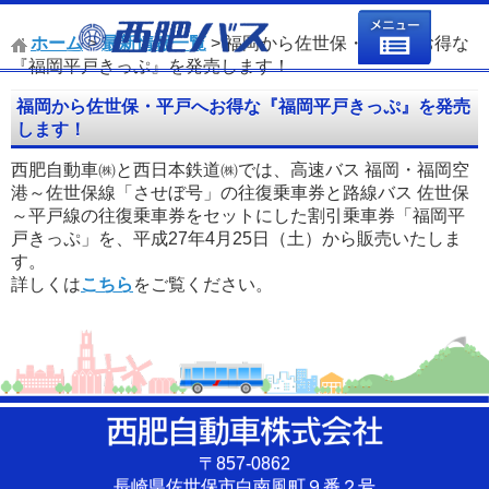
ホーム
>
最新情報一覧
> 福岡から佐世保・平戸へお得な
『福岡平戸きっぷ』を発売します！
福岡から佐世保・平戸へお得な『福岡平戸きっぷ』を発売
します！
西肥自動車㈱と西日本鉄道㈱では、高速バス 福岡・福岡空
港～佐世保線「させぼ号」の往復乗車券と路線バス 佐世保
～平戸線の往復乗車券をセットにした割引乗車券「福岡平
戸きっぷ」を、平成27年4月25日（土）から販売いたしま
す。
詳しくは
こちら
をご覧ください。
〒857-0862
長崎県佐世保市白南風町９番２号