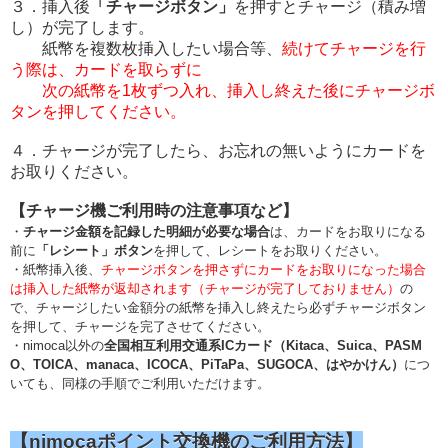
３．挿入後
「チャージボタン」
を押すとチャージ（積み増
し）が完了します。
紙幣を複数枚挿入したい場合等、
続けてチャージを行
う際は、
カードを
取らずに
次の紙幣を1枚ずつ入れ、挿入し終えた後に
チャージボ
タンを押してください。
４．チャージが完了したら、お忘れの無いようにカードを
お取りください。
【チャージ機ご利用時の注意事項など】
・
チャージ金額を記録した明細が必要な場合
は、カードをお取りになる
前に
「レシート」ボタン
を押して、レシートをお取りください。
・紙幣挿入後、
チャージボタンを押さずにカードをお取りになった場合
は挿入した紙幣が返却されます（チャージが完了しておりません）
の
で、チャージしたい金額分の紙幣を挿入し終えたら必ずチャージボタン
を押して、チャージを完了させてください。
・nimoca以外の
全国相互利用交通系ICカード（Kitaca、Suica、PASM
O、TOICA、manaca、ICOCA、PiTaPa、SUGOCA、はやかけん）
につ
いても、同様の手順でご利用いただけます。
【nimocaポイント交換機のご利用方法】