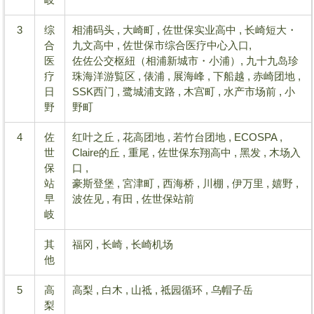
3
综
相浦码头 , 大崎町 , 佐世保实业高中 , 长崎短大・
合
九文高中 , 佐世保市综合医疗中心入口,
医
佐佐公交枢紐（相浦新城市・小浦）, 九十九岛珍
疗
珠海洋游覧区 , 俵浦 , 展海峰 , 下船越 , 赤崎团地 ,
日
SSK西门 , 鹭城浦支路 , 木宫町 , 水产市场前 , 小
野
野町
4
佐
红叶之丘 , 花高团地 , 若竹台团地 , ECOSPA ,
世
Claire的丘 , 重尾 , 佐世保东翔高中 , 黑发 , 木场入
保
口 ,
站
豪斯登堡 , 宮津町 , 西海桥 , 川棚 , 伊万里 , 嬉野 ,
早
波佐见 , 有田 , 佐世保站前
岐
其
福冈 , 长崎 , 长崎机场
他
5
高
高梨 , 白木 , 山祗 , 祗园循环 , 乌帽子岳
梨