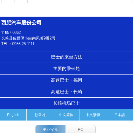
西肥汽车股份公司
〒857-0862
长崎县佐世保市白南风町9番2号
TEL：0956-25-1111
巴士的乘坐方法
主要的乘坐处
高速巴士・福冈
高速巴士・长崎
长崎机场巴士
English
한국어
中文简体
中文繁體
日本語
モバイル
PC