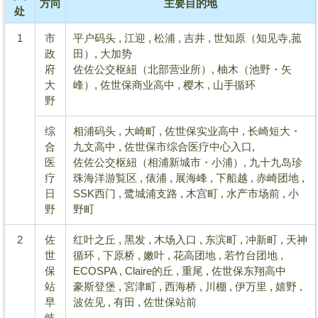
方向
主要目的地
处
1
市
平户码头 , 江迎 , 松浦 , 吉井 , 世知原（知见寺,菰
政
田）, 大加势
府
佐佐公交枢紐（北部营业所）, 柚木（池野・矢
大
峰）, 佐世保商业高中 , 樱木 , 山手循环
野
综
相浦码头 , 大崎町 , 佐世保实业高中 , 长崎短大・
合
九文高中 , 佐世保市综合医疗中心入口,
医
佐佐公交枢紐（相浦新城市・小浦）, 九十九岛珍
疗
珠海洋游覧区 , 俵浦 , 展海峰 , 下船越 , 赤崎团地 ,
日
SSK西门 , 鹭城浦支路 , 木宫町 , 水产市场前 , 小
野
野町
2
佐
红叶之丘 , 黑发 , 木场入口 , 东滨町 , 冲新町 , 天神
世
循环 , 下原桥 , 嫩叶 , 花高团地 , 若竹台团地 ,
保
ECOSPA , Claire的丘 , 重尾 , 佐世保东翔高中
站
豪斯登堡 , 宮津町 , 西海桥 , 川棚 , 伊万里 , 嬉野 ,
早
波佐见 , 有田 , 佐世保站前
岐